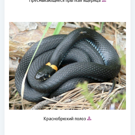
Пресмыкающиеся прыткая ящерица
Краснобрюхий полоз