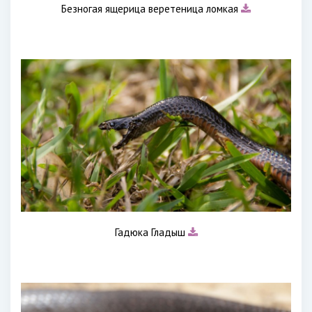
Безногая ящерица веретеница ломкая
Гадюка Гладыш