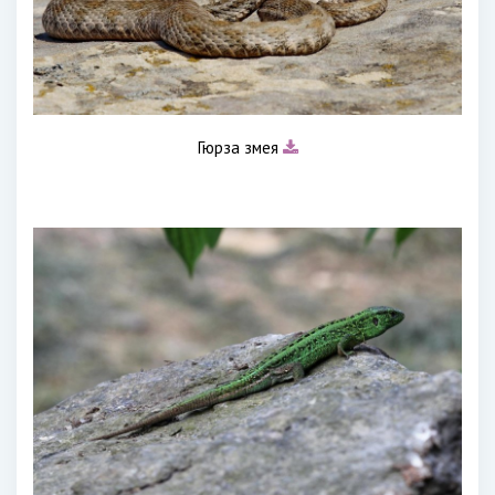
Гюрза змея