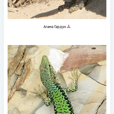
Агама Гардун