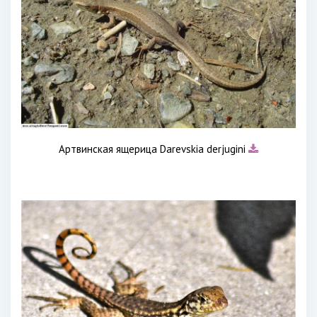
Артвинская ящерица Darevskia derjugini