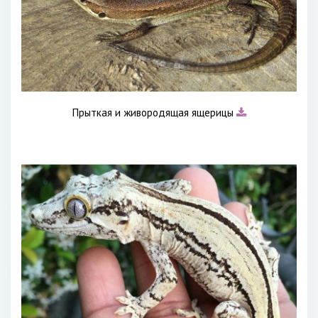
Прыткая и живородящая ящерицы