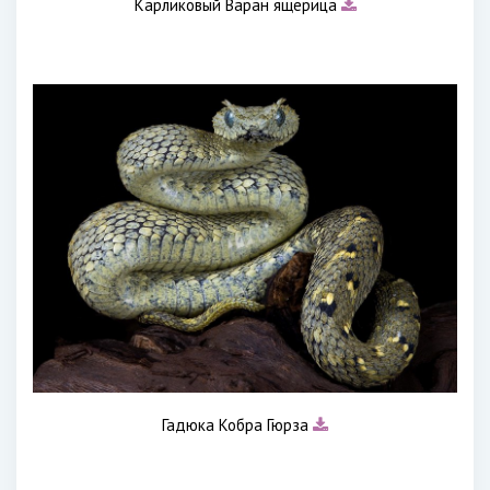
Карликовый Варан ящерица
Гадюка Кобра Гюрза