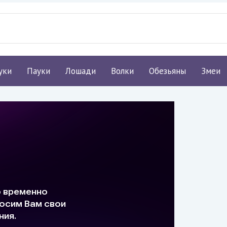
уки
Пауки
Лошади
Волки
Обезьяны
Змеи