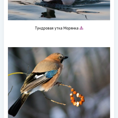
Тундровая утка Морянка