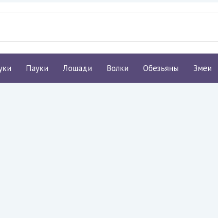
уки
Пауки
Лошади
Волки
Обезьяны
Змеи