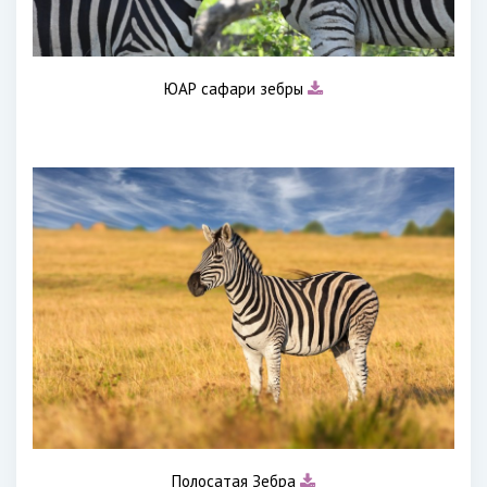
ЮАР сафари зебры
Полосатая Зебра