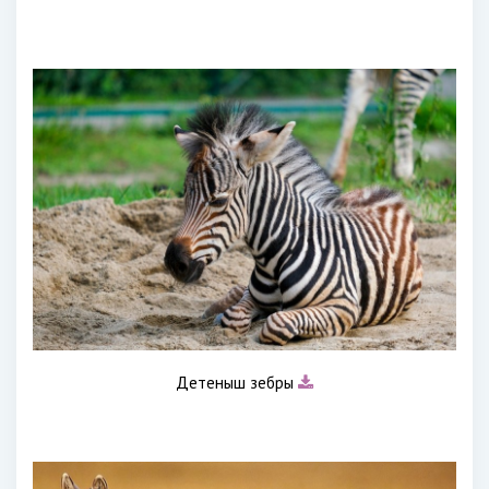
Детеныш зебры