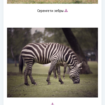
Серенгети зебры