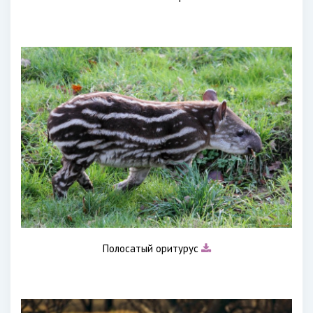
Полосатый оритурус