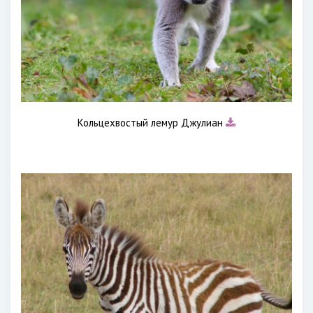
Кольцехвостый лемур Джулиан