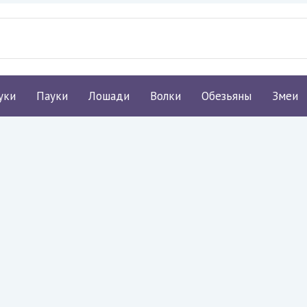
уки
Пауки
Лошади
Волки
Обезьяны
Змеи