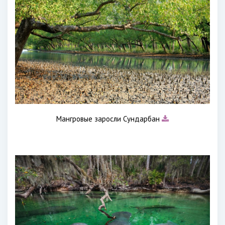
Мангровые заросли Сундарбан