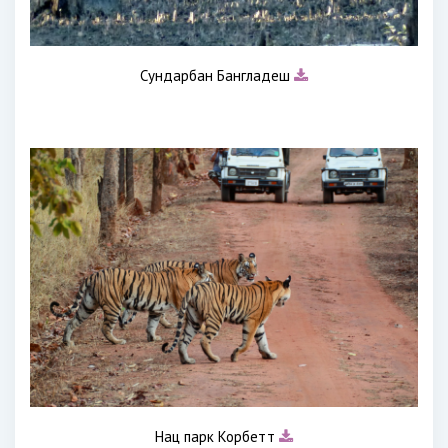
Сундарбан Бангладеш
Нац парк Корбетт