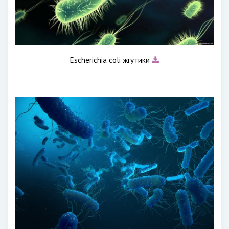
Escherichia coli жгутики