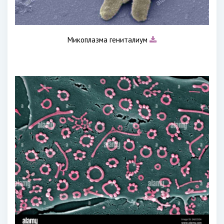
Микоплазма гениталиум