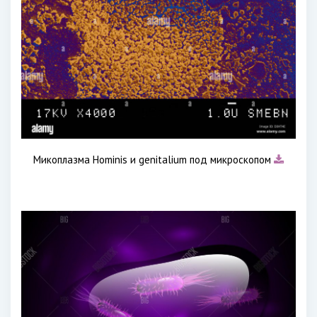
Микоплазма Hominis и genitalium под микроскопом