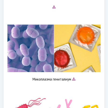
Микоплазма гениталиум