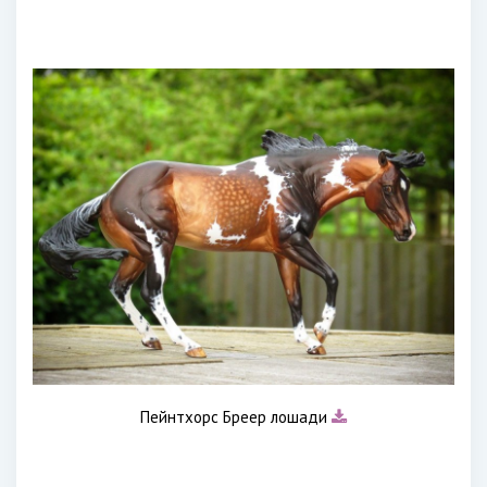
Пейнтхорс Бреер лошади