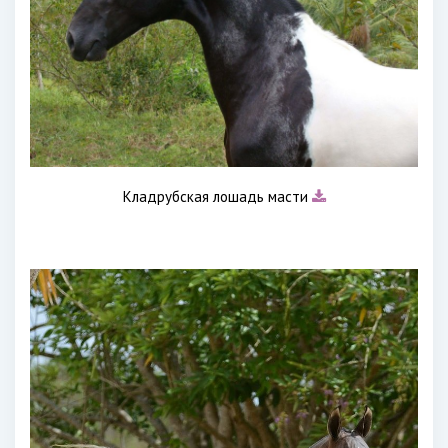
Кладрубская лошадь масти