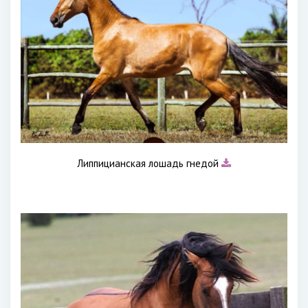
Липпицианская лошадь гнедой