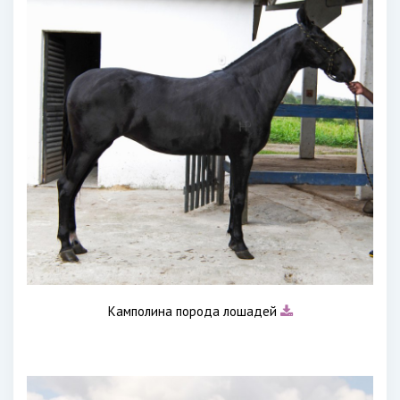
Камполина порода лошадей