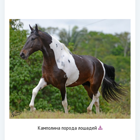
Камполина порода лошадей