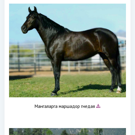
Мангаларга маршадор гнедая