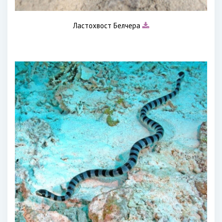
Ластохвост Белчера