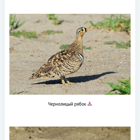
Чернолицый рябок