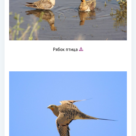
Рябок птица