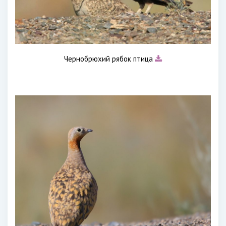
Чернобрюхий рябок птица