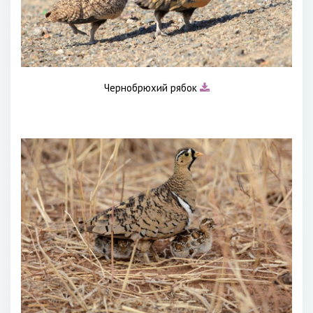
Чернобрюхий рябок