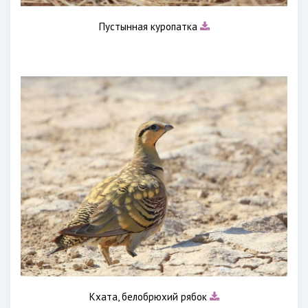
Пустынная куропатка
Кхата, белобрюхий рябок