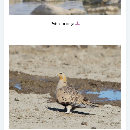
Рябок птица