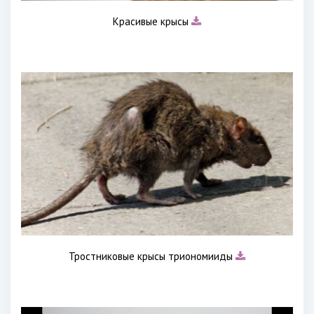
Красивые крысы
Тростниковые крысы триономииды