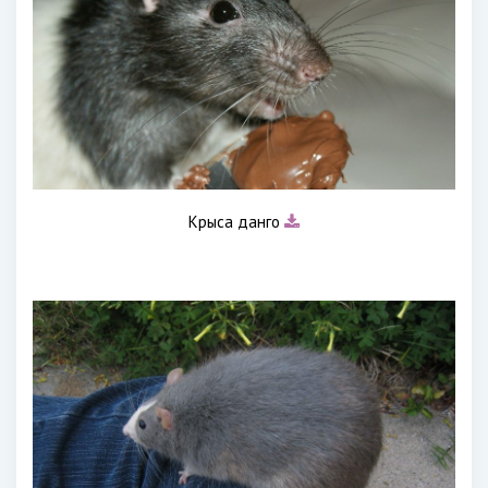
Крыса данго