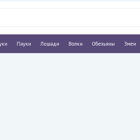
уки
Пауки
Лошади
Волки
Обезьяны
Змеи