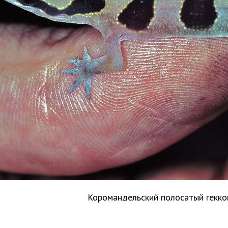
Коромандельский полосатый гекк