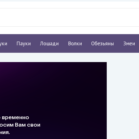
уки
Пауки
Лошади
Волки
Обезьяны
Змеи