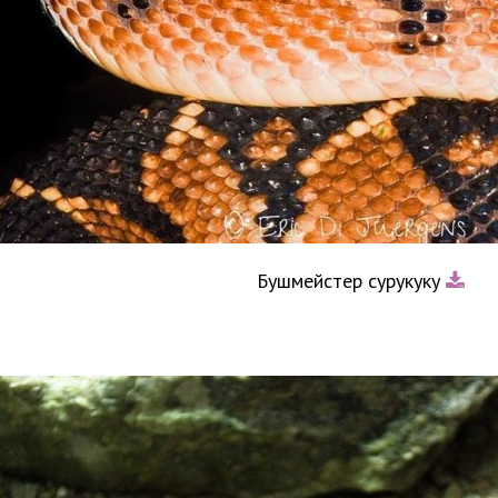
Бушмейстер сурукуку