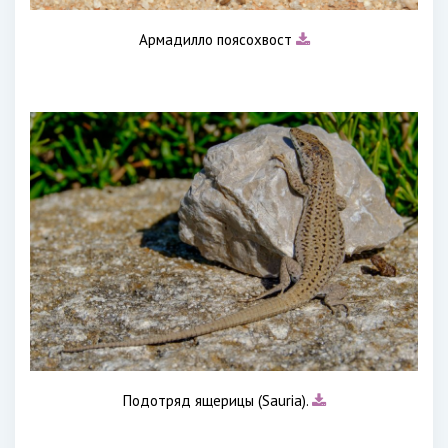
Армадилло поясохвост
Подотряд ящерицы (Sauria).