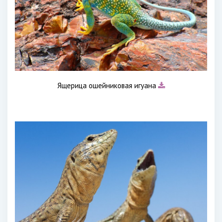
Ящерица ошейниковая игуана