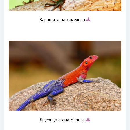
Варан игуана хамелеон
Ящерица агама Мванза