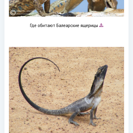
Где обитают Балеарские ящерицы