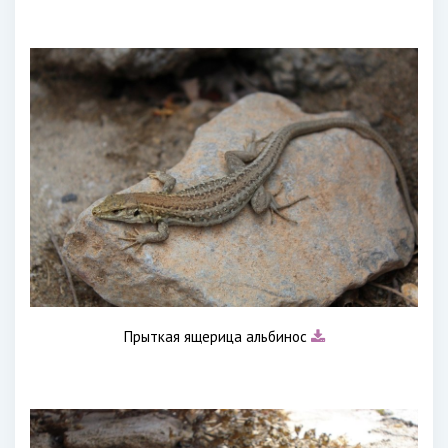
Прыткая ящерица альбинос