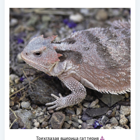
Трехглазая ящерица гаттерия