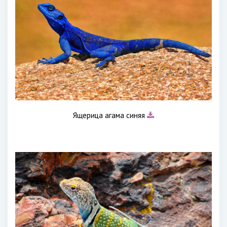
Ящерица агама синяя