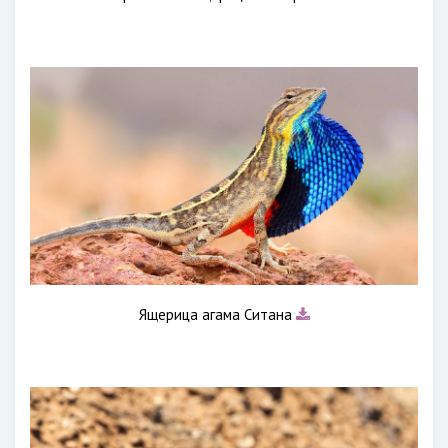
Ящерица агама Ситана