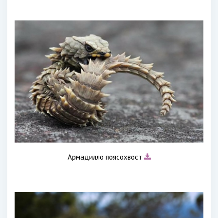
Армадилло поясохвост