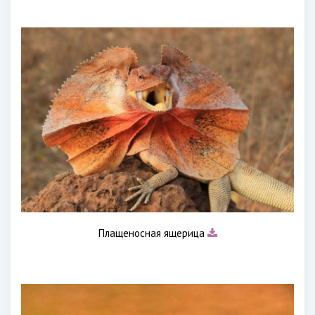
Плащеносная ящерица