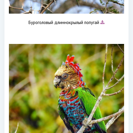
Буроголовый длиннокрылый попугай