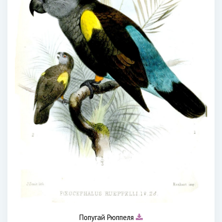
Попугай Рюппеля