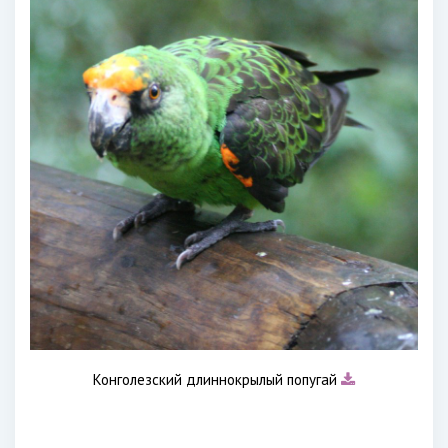
Конголезский длиннокрылый попугай