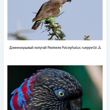
Длиннокрылый попугай Рюппеля Poicephalus rueppellii