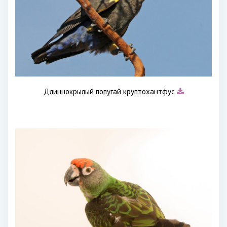
Длиннокрылый попугай круптохантфус