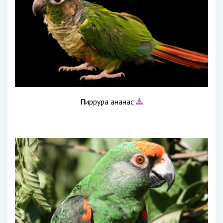
Пиррура ананас