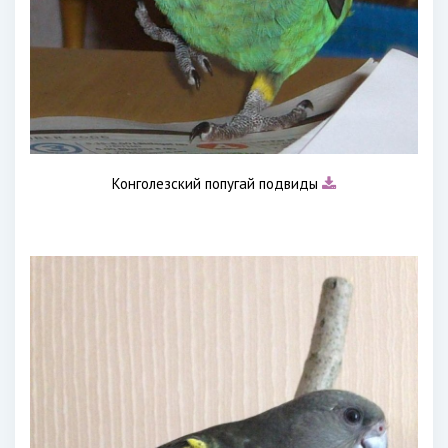
Конголезский попугай подвиды