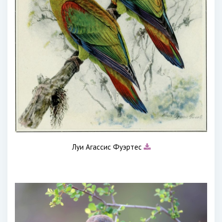
Луи Агассис Фуэртес