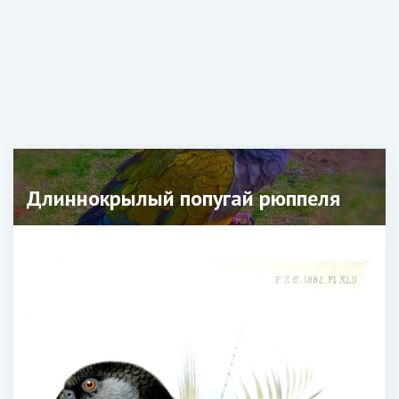
Длиннокрылый попугай рюппеля