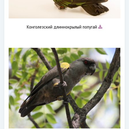
Конголезский длиннокрылый попугай