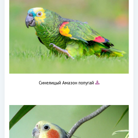
Синелицый Амазон попугай