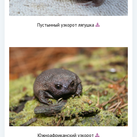
Пустынный узкорот лягушка
Южноафриканский узкорот