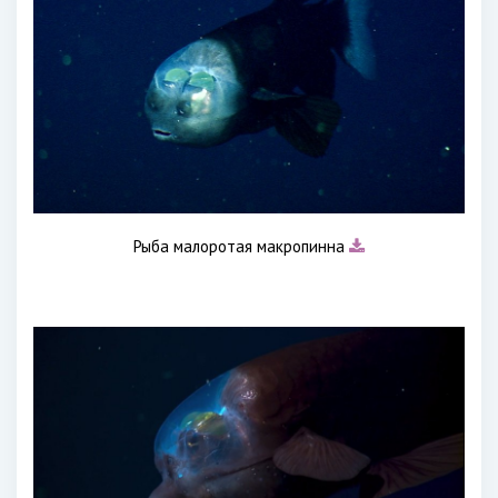
Рыба малоротая макропинна