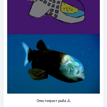
Опистопрокт рыба