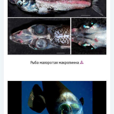
Рыба малоротая макропинна