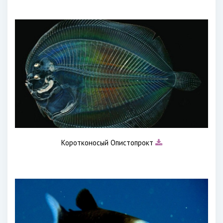
Коротконосый Опистопрокт