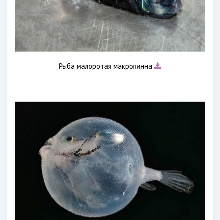
Рыба малоротая макропинна