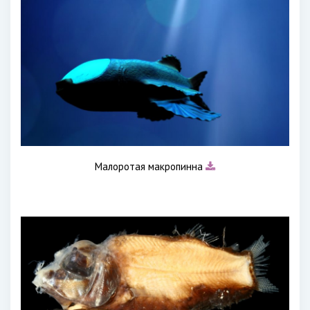
Малоротая макропинна