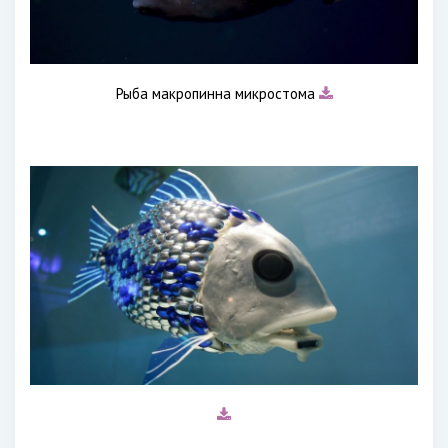
Рыба макропинна микростома