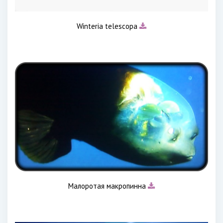
Winteria telescopa
Малоротая макропинна