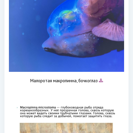
Малоротая макропинна, бочкоглаз