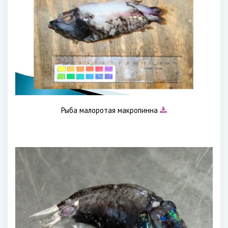
Рыба малоротая макропинна