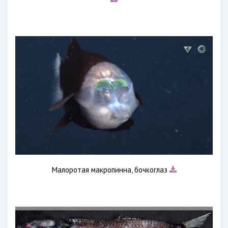
Малоротая макропинна, бочкоглаз