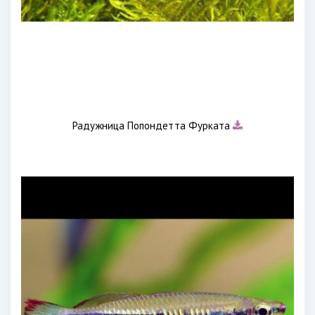
Радужница Попондетта Фурката