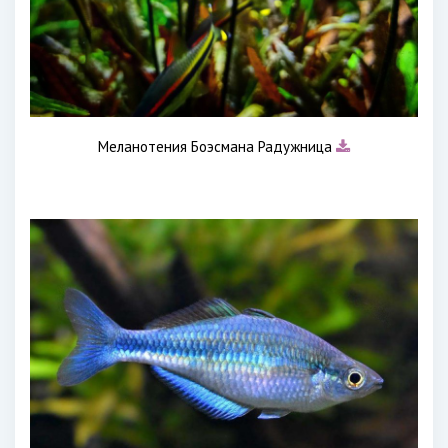
Меланотения Боэсмана Радужница