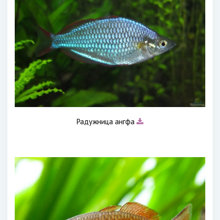
Радужница ангфа