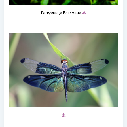
Радужница Боэсмана