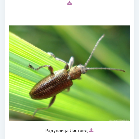
Радужница Листоед