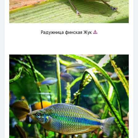
Радужница финская Жук