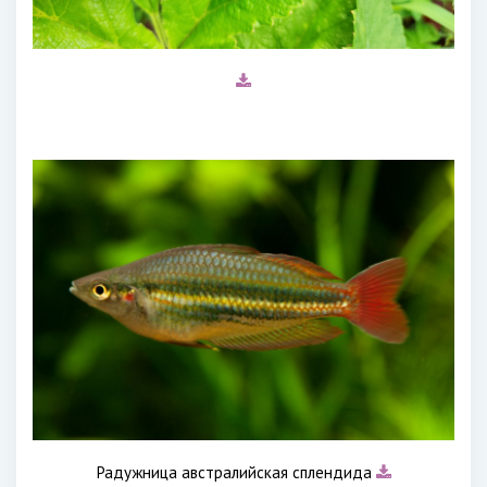
Радужница австралийская сплендида