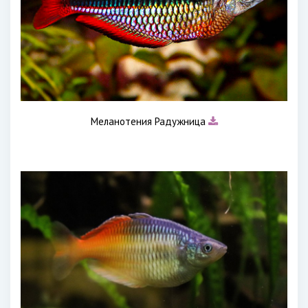
Меланотения Радужница