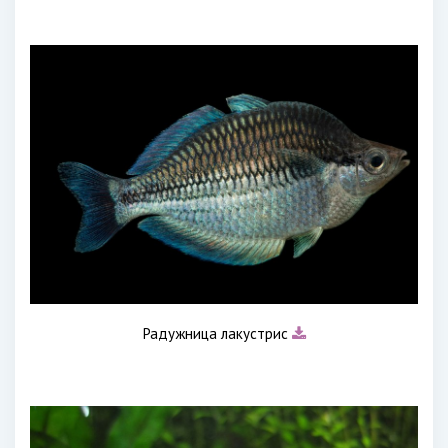
Радужница лакустрис