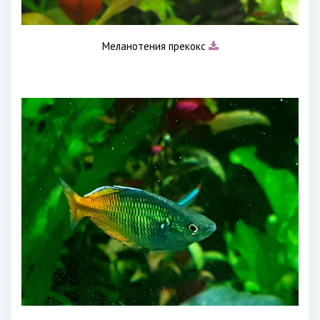
Меланотения прекокс