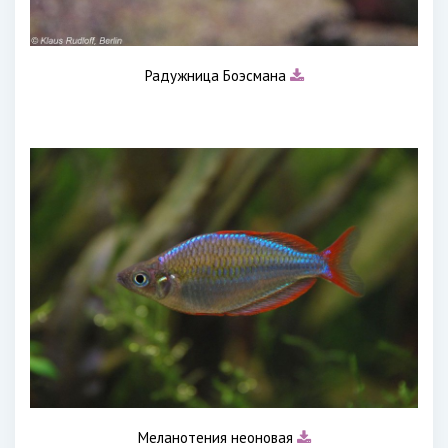
Радужница Боэсмана
Меланотения неоновая