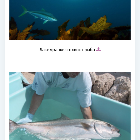
Лакедра желтохвост рыба