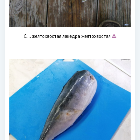
С.... желтохвостая лакедра желтохвостая