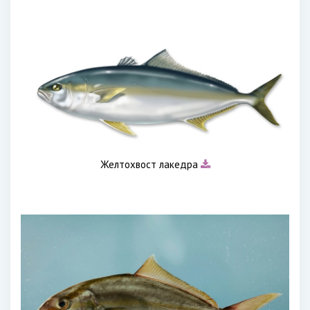
Желтохвост лакедра