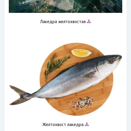
Лакедра желтохвостая
Желтохвост лакедра