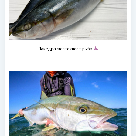
Лакедра желтохвост рыба