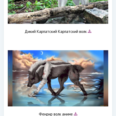
Дикий Карпатский Карпатский волк
Фенрир волк аниме