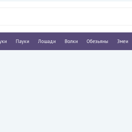
уки
Пауки
Лошади
Волки
Обезьяны
Змеи