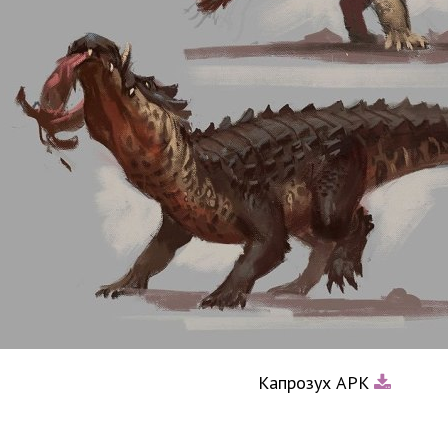
Капрозух АРК