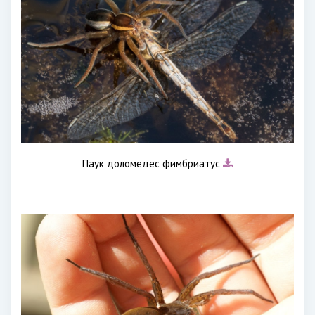
Паук доломедес фимбриатус