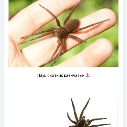
Паук охотник каёмчатый