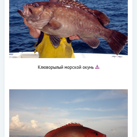
Клюворылый морской окунь