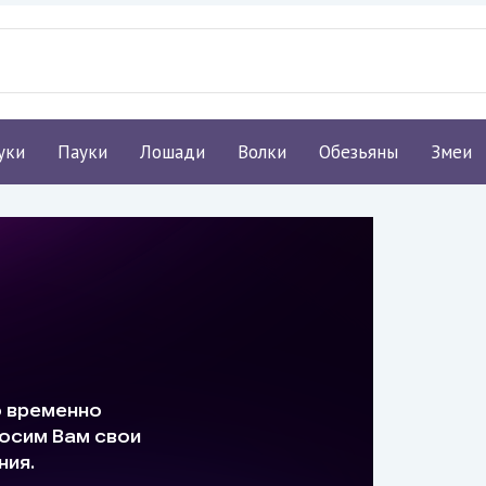
уки
Пауки
Лошади
Волки
Обезьяны
Змеи