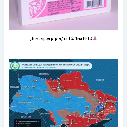
Димедрол р-р д/ин 1% 1мл №10