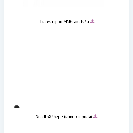
Плазматрон MMG am ls3a
Nn-df383bzpe (инверторная)