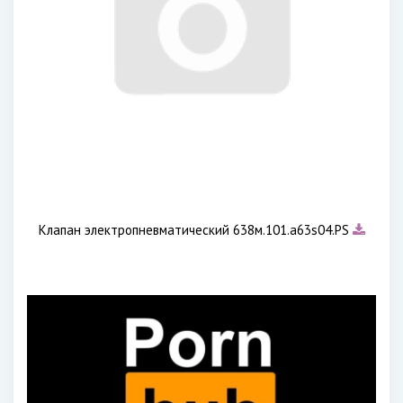
Клапан электропневматический 638м.101.а63s04.PS