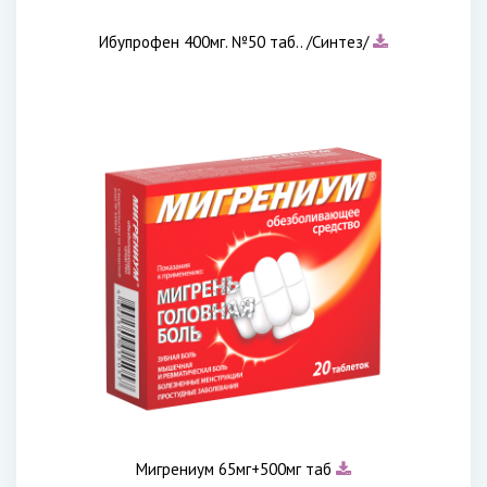
Ибупрофен 400мг. №50 таб.. /Синтез/
Мигрениум 65мг+500мг таб