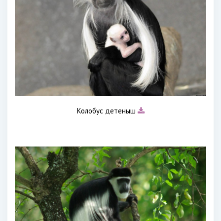
Колобус детеныш