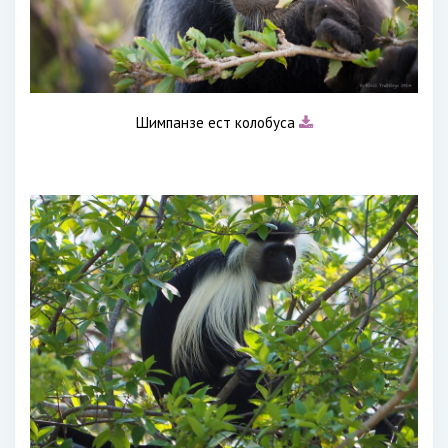
Шимпанзе ест колобуса