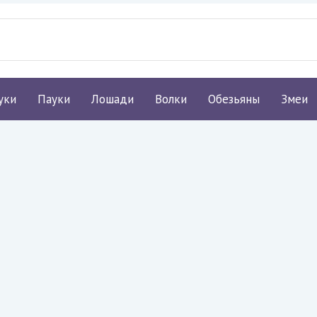
уки
Пауки
Лошади
Волки
Обезьяны
Змеи