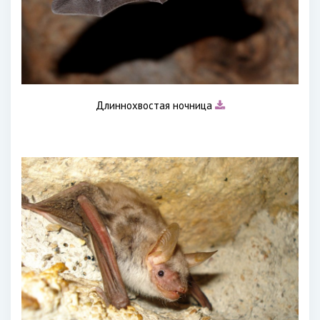
Длиннохвостая ночница