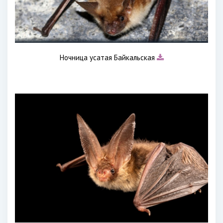
Ночница усатая Байкальская