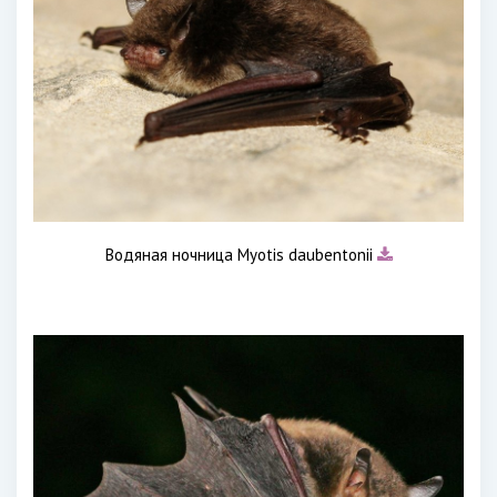
Водяная ночница Myotis daubentonii