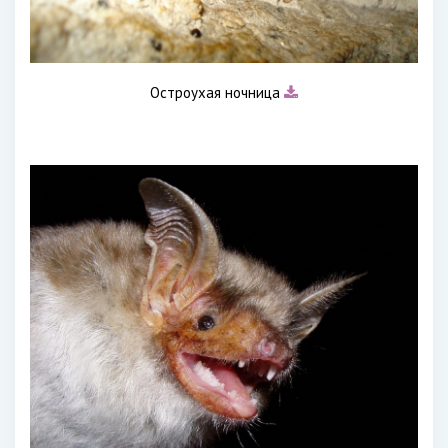
Остроухая ночница