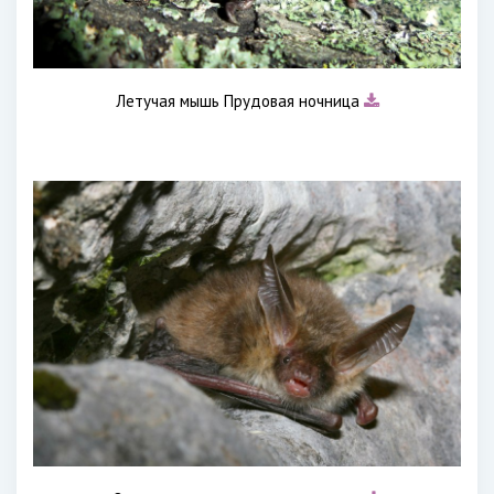
Летучая мышь Прудовая ночница