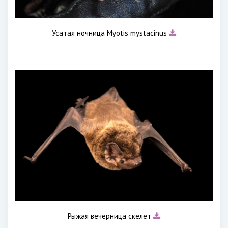
Усатая ночница Myotis mystacinus
Рыжая вечерница скелет