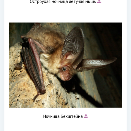
Остроухая ночница летучая мышь
Ночница Бехштейна