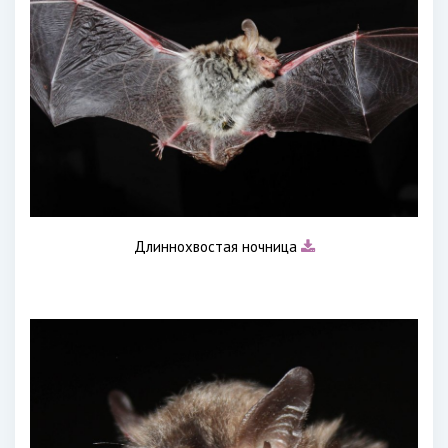
Длиннохвостая ночница