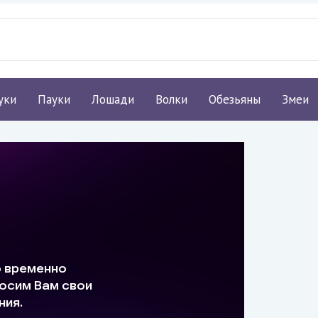
уки
Пауки
Лошади
Волки
Обезьяны
Змеи