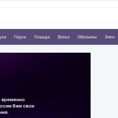
уки
Пауки
Лошади
Волки
Обезьяны
Змеи