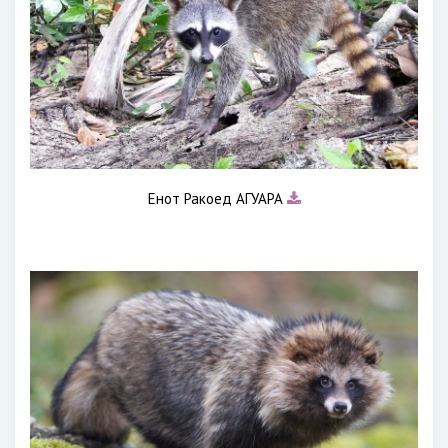
Енот Ракоед АГУАРА