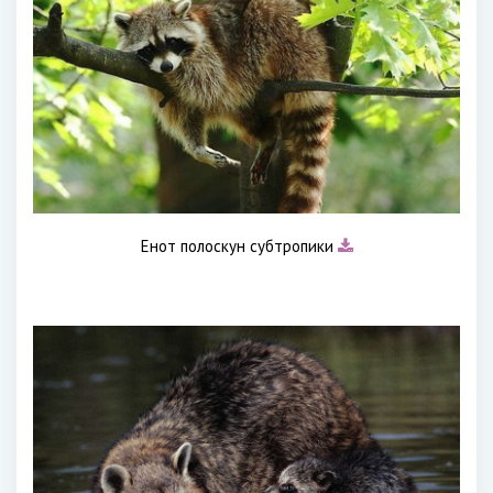
Енот полоскун субтропики