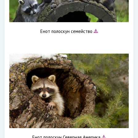
Енот полоскун семейство
Енот полоскун Северная Америка