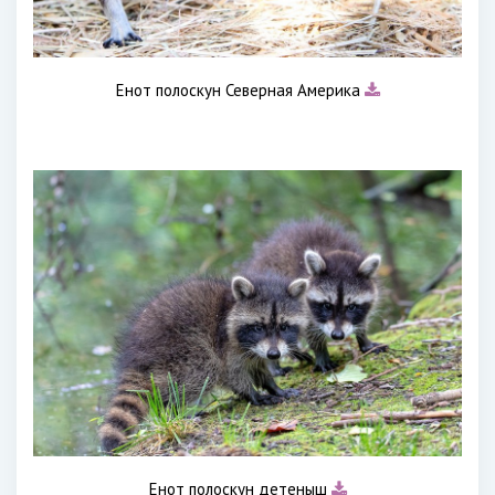
Енот полоскун Северная Америка
Енот полоскун детеныш