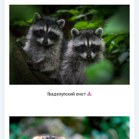
Гваделупский енот