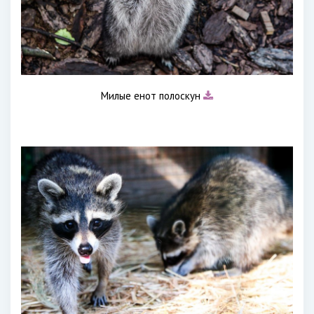
Милые енот полоскун