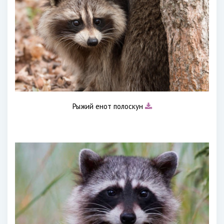
Рыжий енот полоскун