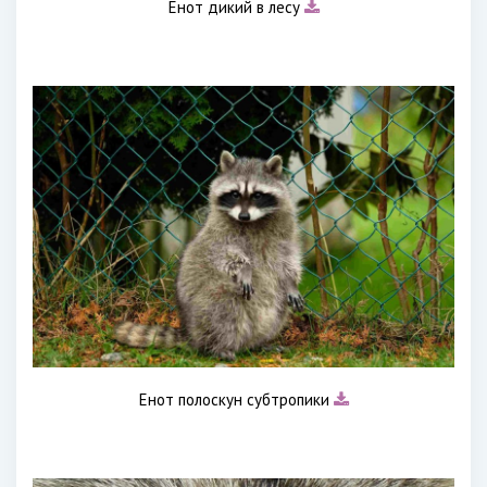
Енот дикий в лесу
Енот полоскун субтропики