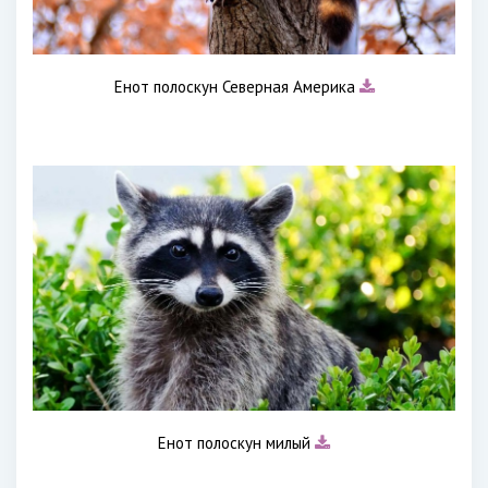
Енот полоскун Северная Америка
Енот полоскун милый