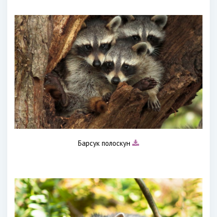
Барсук полоскун