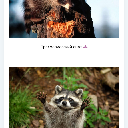
Тресмариасский енот