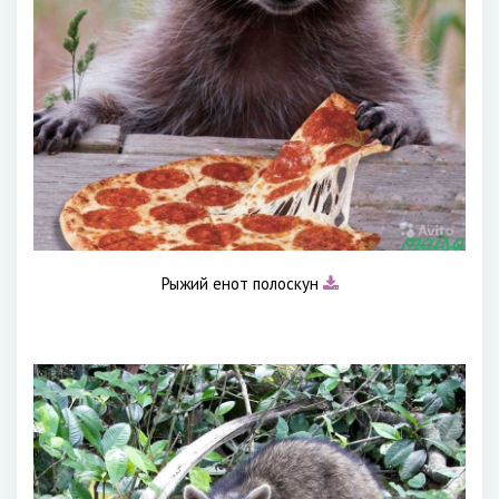
Рыжий енот полоскун