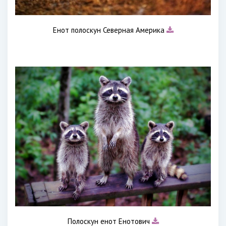
Енот полоскун Северная Америка
Полоскун енот Енотович