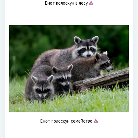
Енот полоскун в лесу
Енот полоскун семейство