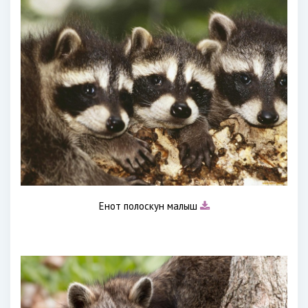
Енот полоскун малыш