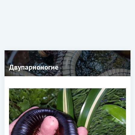
Двупарноногие