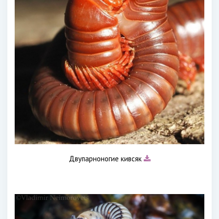
Двупарноногие кивсяк