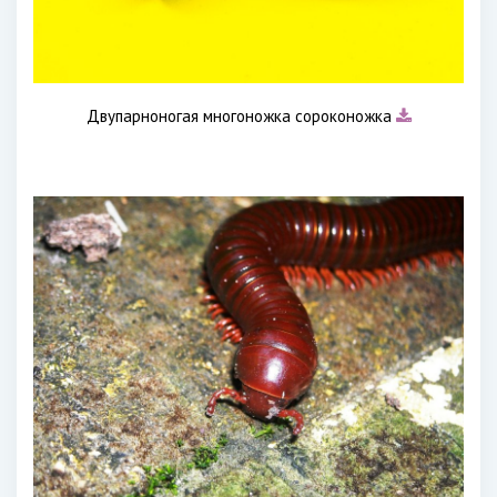
Двупарноногая многоножка сороконожка