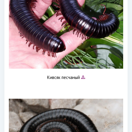
Кивсяк песчаный