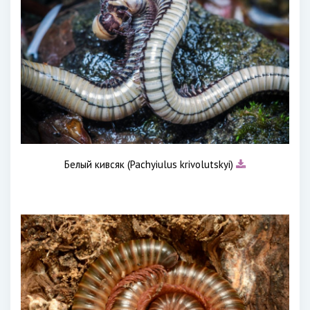
Белый кивсяк (Pachyiulus krivolutskyi)