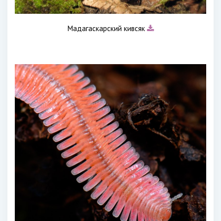
Мадагаскарский кивсяк