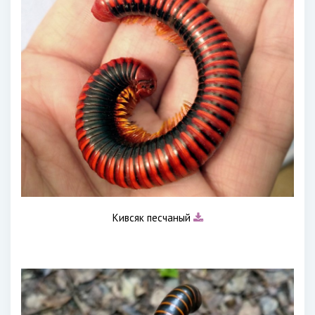
Кивсяк песчаный