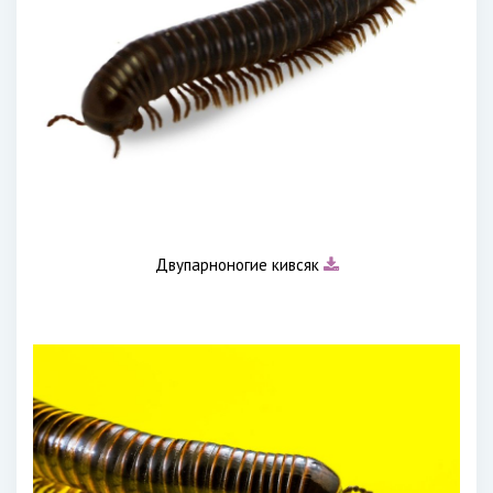
Двупарноногие кивсяк