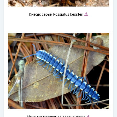
Кивсяк серый Rossiulus kessleri
Мокрица насекомое сороконожка