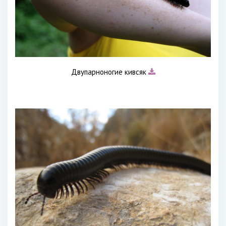
Двупарноногие кивсяк