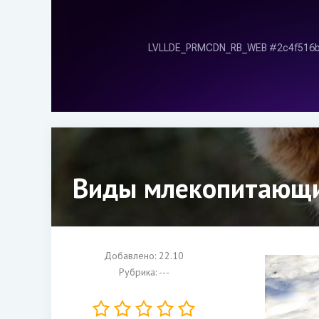
Виды млекопитающи
Добавлено: 22.10
Рубрика: ---