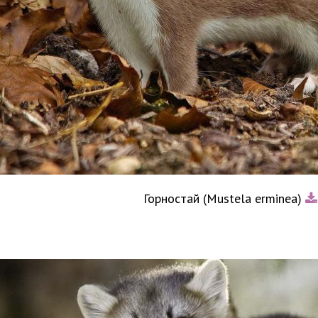
Горностай (Mustela erminea)