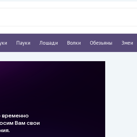
уки
Пауки
Лошади
Волки
Обезьяны
Змеи