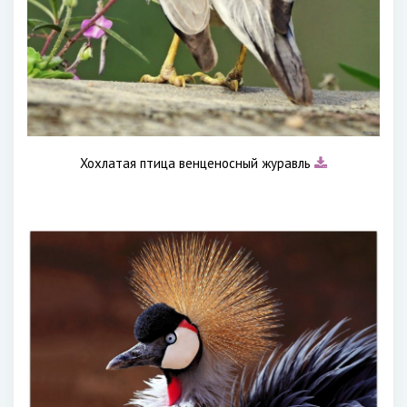
Хохлатая птица венценосный журавль