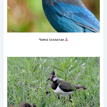
Чомга хохлатая