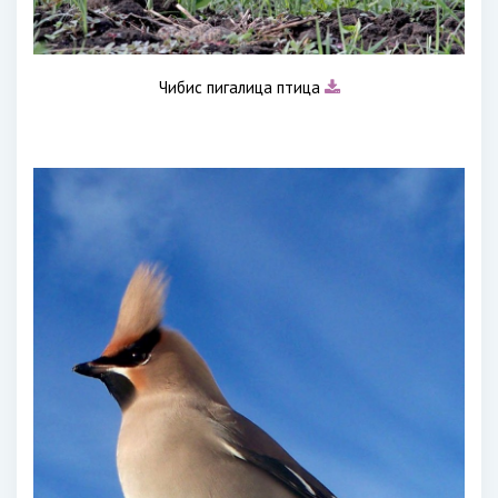
Чибис пигалица птица