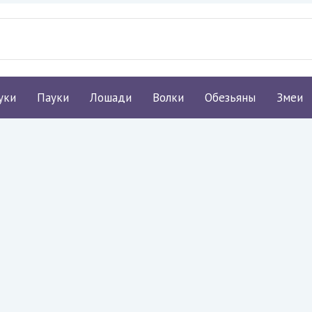
уки
Пауки
Лошади
Волки
Обезьяны
Змеи