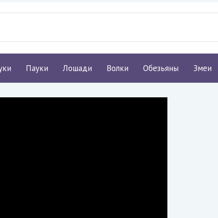
уки
Пауки
Лошади
Волки
Обезьяны
Змеи