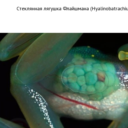
Стеклянная лягушка Флайшмана (Hyalinobatrachiu