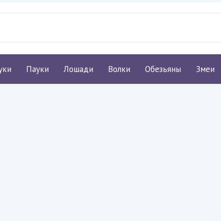
уки
Пауки
Лошади
Волки
Обезьяны
Змеи