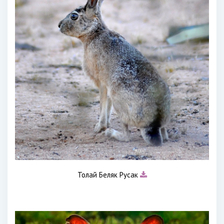
Толай Беляк Русак