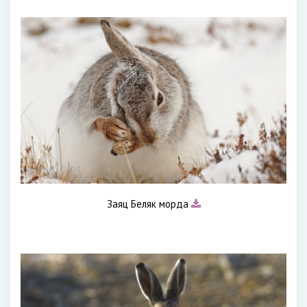
Заяц Беляк морда