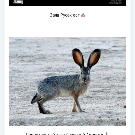
Заяц Русак ест
Чернохвостый заяц Северной Америки