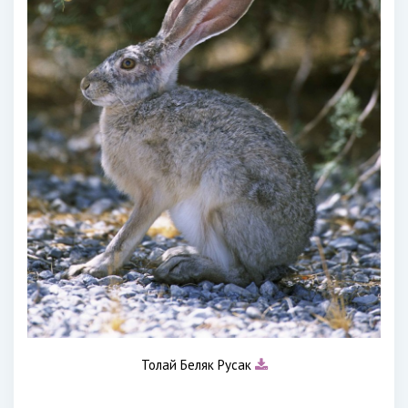
Толай Беляк Русак