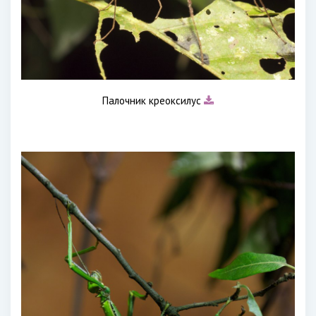
Палочник креоксилус