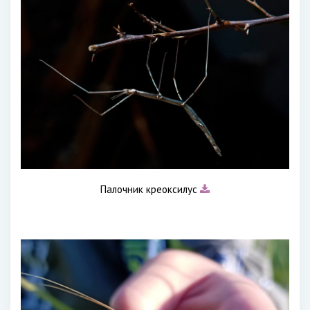
Палочник креоксилус