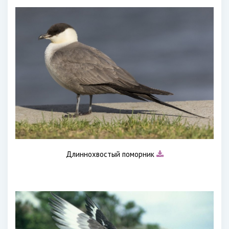
Длиннохвостый поморник