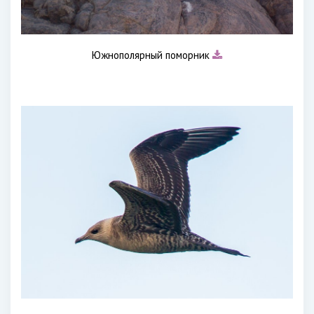
Южнополярный поморник