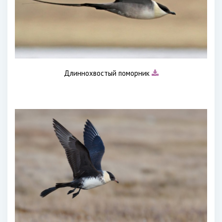
Длиннохвостый поморник