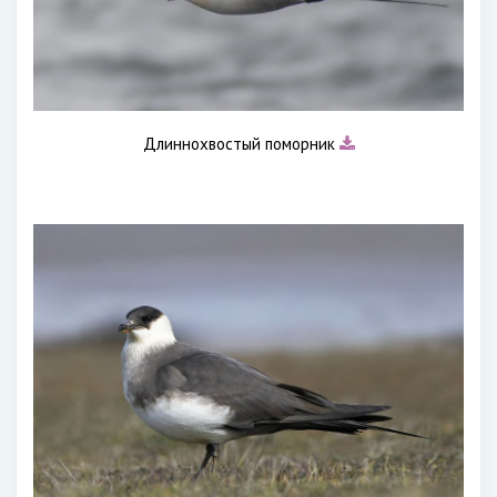
Длиннохвостый поморник