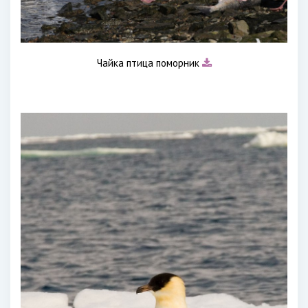
Чайка птица поморник