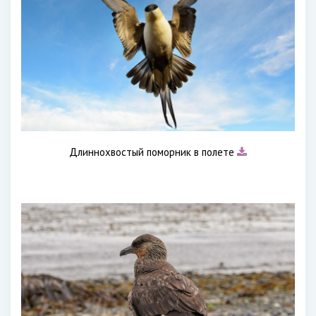
Длиннохвостый поморник в полете