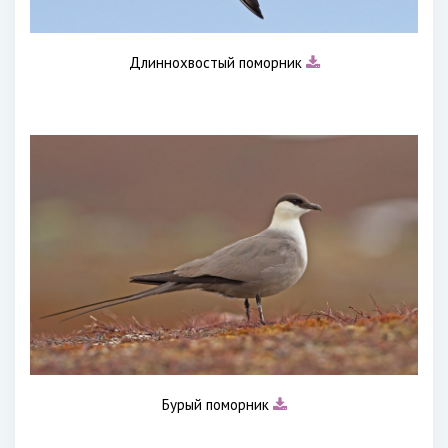
Длиннохвостый поморник
Бурый поморник