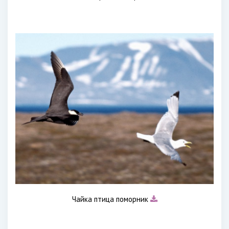
Чайка птица поморник