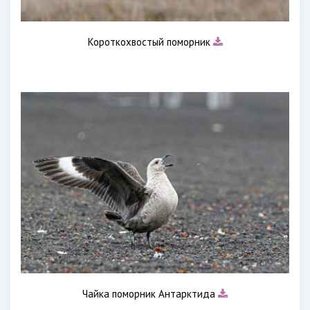
Короткохвостый поморник
Чайка поморник Антарктида