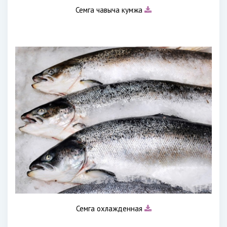
Семга чавыча кумжа
Семга охлажденная