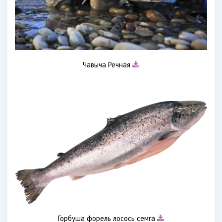
Чавыча Речная
Горбуша форель лосось семга