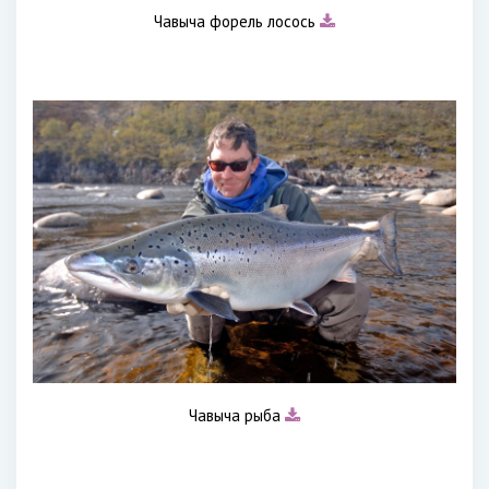
Чавыча форель лосось
Чавыча рыба