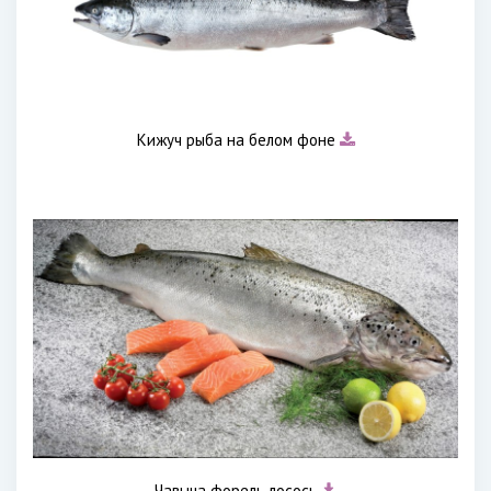
Кижуч рыба на белом фоне
Чавыча форель лосось