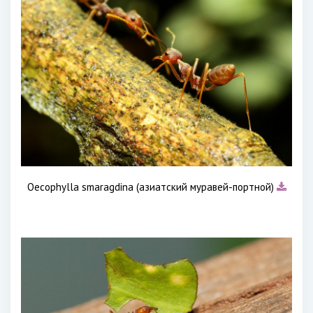
Oecophylla smaragdina (азиатский муравей-портной)