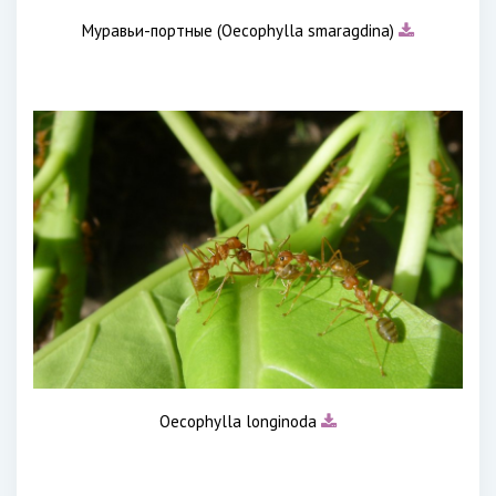
Муравьи-портные (Oecophylla smaragdina)
Oecophylla longinoda