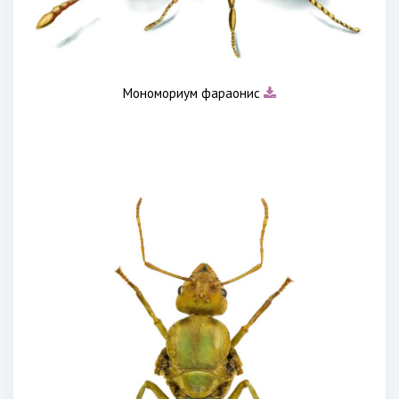
Мономориум фараонис