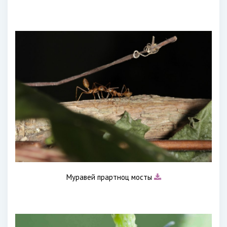
Муравей прартноц мосты