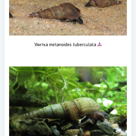
Улитка melanoides tuberculata