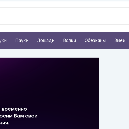
уки
Пауки
Лошади
Волки
Обезьяны
Змеи