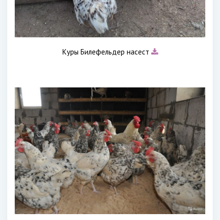
Куры Билефельдер насест