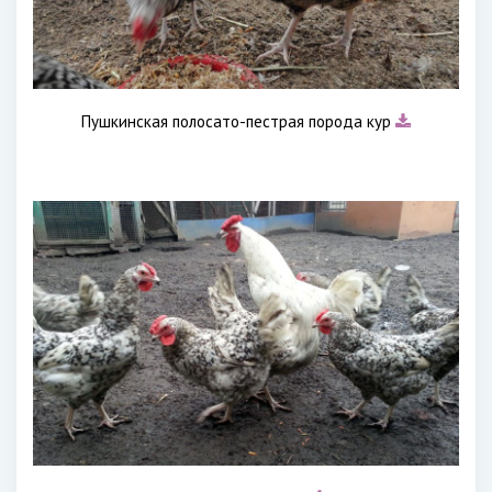
Пушкинская полосато-пестрая порода кур