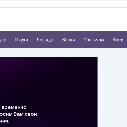
уки
Пауки
Лошади
Волки
Обезьяны
Змеи