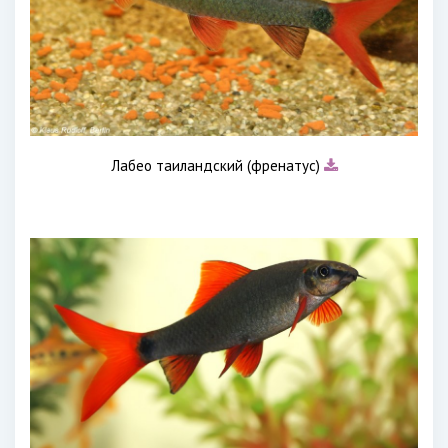
Лабео таиландский (френатус)