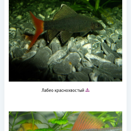
Лабео краснохвостый