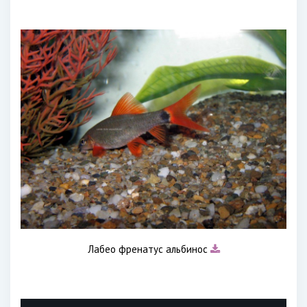
Лабео френатус альбинос