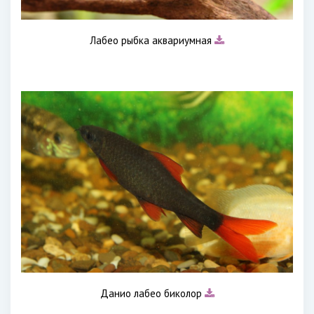
Лабео рыбка аквариумная
Данио лабео биколор