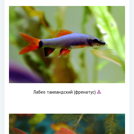
Лабео таиландский (френатус)