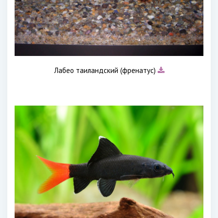
Лабео таиландский (френатус)