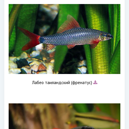
Лабео таиландский (френатус)