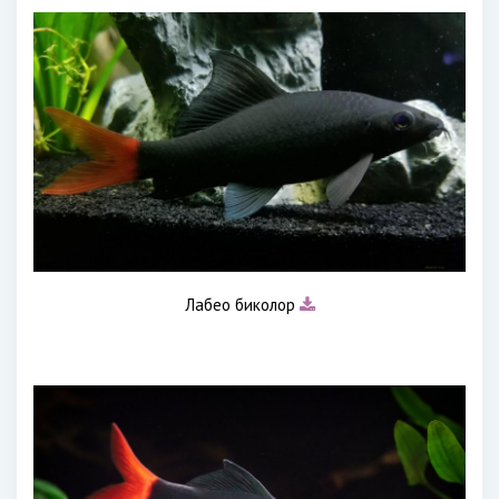
Лабео биколор