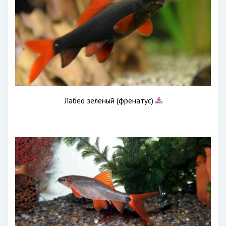
Лабео зеленый (френатус)