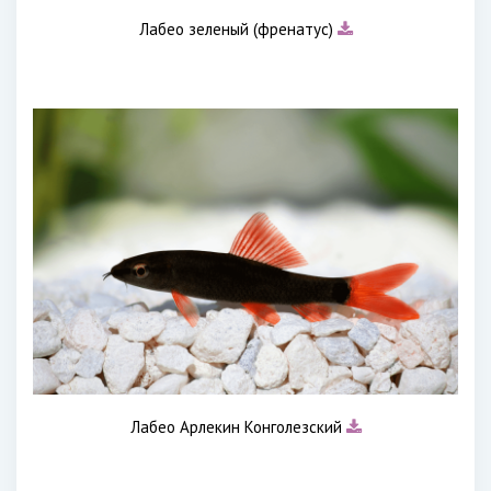
Лабео зеленый (френатус)
Лабео Арлекин Конголезский