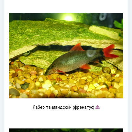
Лабео таиландский (френатус)