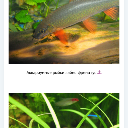
Аквариумные рыбки лабео френатус