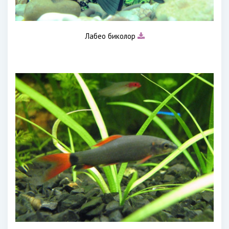
Лабео биколор