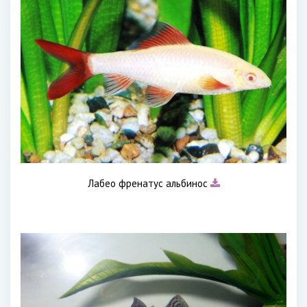
Лабео френатус альбинос