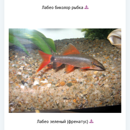
Лабео биколор рыбка
Лабео зеленый (френатус)