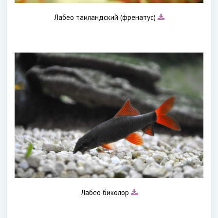
Лабео таиландский (френатус)
Лабео биколор