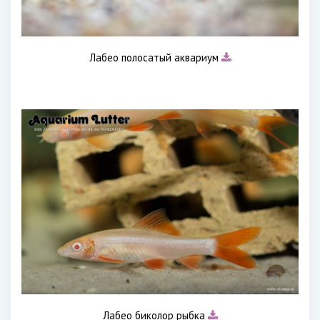
Лабео полосатый аквариум
Лабео биколор рыбка