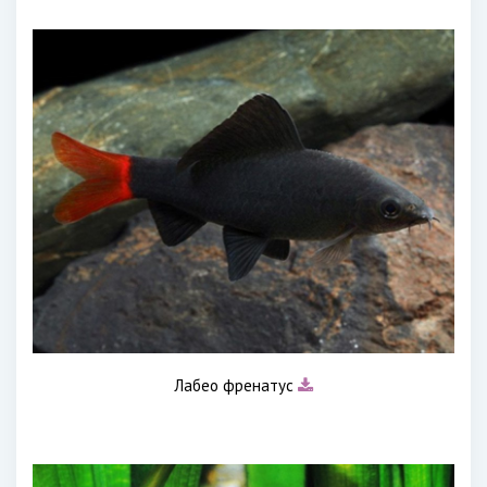
Лабео френатус