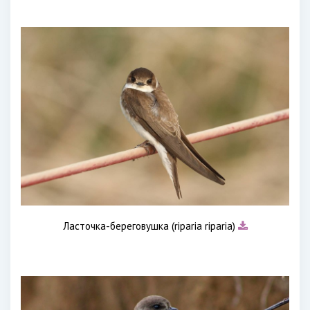
Ласточка-береговушка (riparia riparia)