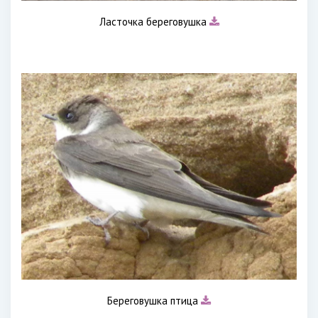
Ласточка береговушка
Береговушка птица