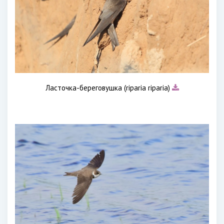
Ласточка-береговушка (riparia riparia)