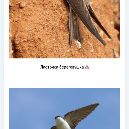
Ласточка береговушка