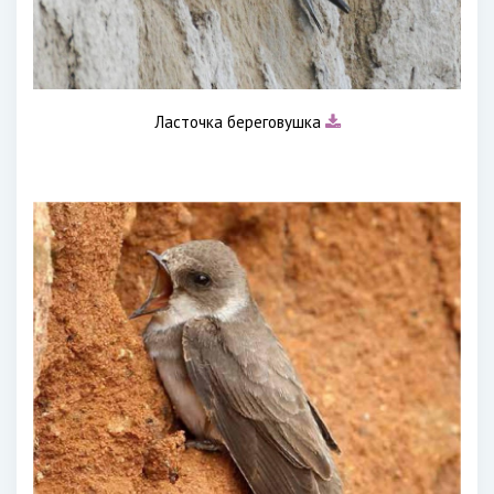
Ласточка береговушка