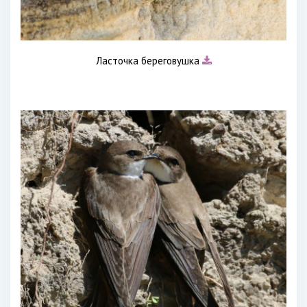
Ласточка береговушка