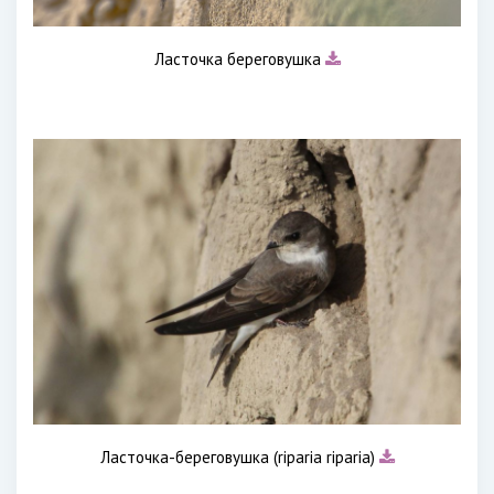
Ласточка береговушка
Ласточка-береговушка (riparia riparia)