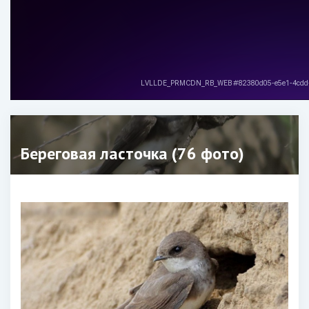
Береговая ласточка (76 фото)