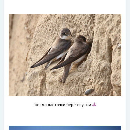
Гнездо ласточки береговушки