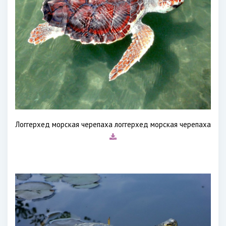
Логгерхед морская черепаха логгерхед морская черепаха